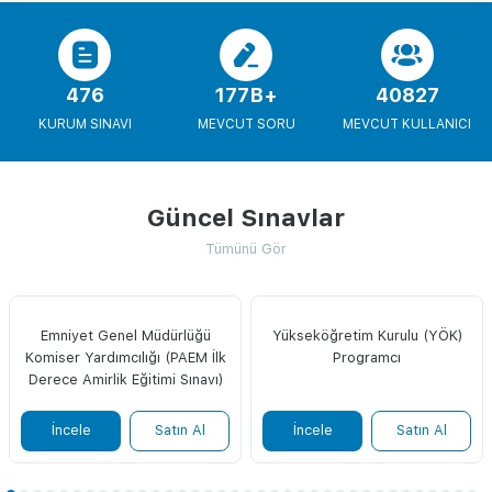
476
177B+
40827
KURUM SINAVI
MEVCUT SORU
MEVCUT KULLANICI
Güncel Sınavlar
Tümünü Gör
Emniyet Genel Müdürlüğü
Yükseköğretim Kurulu (YÖK)
Komiser Yardımcılığı (PAEM İlk
Programcı
Derece Amirlik Eğitimi Sınavı)
İncele
Satın Al
İncele
Satın Al