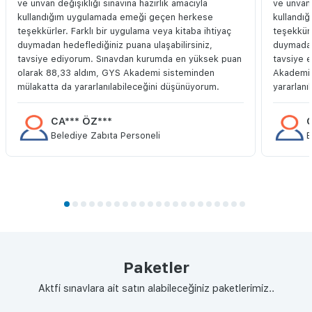
ve ünvan değişikliği sınavına hazırlık amacıyla
ve ünvan 
kullandığım uygulamada emeği geçen herkese
kullandı
teşekkürler. Farklı bir uygulama veya kitaba ihtiyaç
teşekkürl
duymadan hedeflediğiniz puana ulaşabilirsiniz,
duymadan 
tavsiye ediyorum. Sınavdan kurumda en yüksek puan
tavsiye 
olarak 88,33 aldım, GYS Akademi sisteminden
Akademi 
mülakatta da yararlanılabileceğini düşünüyorum.
yararlanı
CA*** ÖZ***
C
Belediye Zabıta Personeli
B
Paketler
Aktfi sınavlara ait satın alabileceğiniz paketlerimiz..