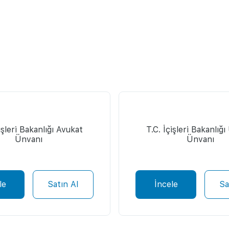
işleri Bakanlığı Avukat
T.C. İçişleri Bakanlığ
Ünvanı
Ünvanı
le
Satın Al
İncele
Sa