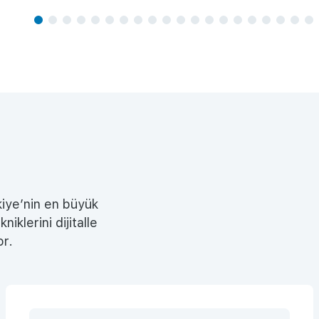
kiye’nin en büyük
iklerini dijitalle
or.