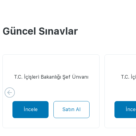
Güncel Sınavlar
T.C. İçişleri Bakanlığı Şef Ünvanı
T.C. İç
İncele
Satın Al
İnce