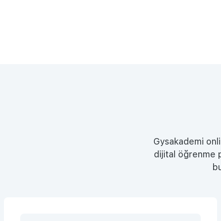
Gysakademi onlin
dijital öğrenme p
bu