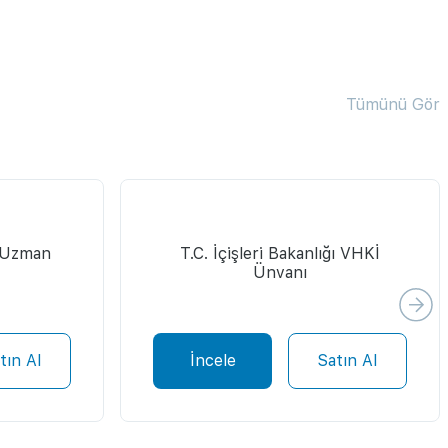
Tümünü Gör
ı Uzman
T.C. İçişleri Bakanlığı VHKİ
Ünvanı
tın Al
İncele
Satın Al