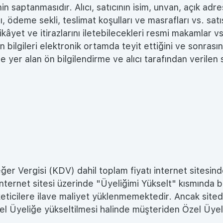
 saptanmasıdır. Alıcı, satıcının isim, unvan, açık adres
tı, ödeme sekli, teslimat koşulları ve masrafları vs. sat
 şikâyet ve itirazlarını iletebilecekleri resmi makamlar 
 ön bilgileri elektronik ortamda teyit ettiğini ve sonra
er alan ön bilgilendirme ve alıcı tarafından verilen 
 Vergisi (KDV) dahil toplam fiyatı internet sitesinde 
net sitesi üzerinde "Üyeliğimi Yükselt" kısmında belirt
k tüketicilere ilave maliyet yüklenmemektedir. Ancak sit
 Üyeliğe yükseltilmesi halinde müşteriden Özel Üyelik