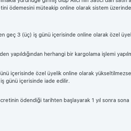
akla yürürlüğe girmiş olup Alıcı'nın Satıcı'dan satın a
cretini ödemesini müteakip online olarak sistem üzerin
 en geç 3 (üç) iş günü içerisinde online olarak özel üye
nden yapıldığından herhangi bir kargolama işlemi yapıl
 günü içerisinde özel üyelik online olarak yükseltilmezs
iş günü içerisinde iade edilir.
etinin ödendiği tarihten başlayarak 1 yıl sonra sona 