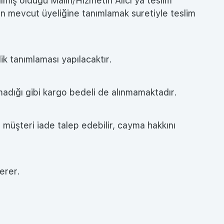
lmış olduğu Malın/Hizmetin Alıcı'ya teslim
den mevcut üyeliğine tanımlamak suretiyle teslim
lik tanımlaması yapılacaktır.
madığı gibi kargo bedeli de alınmamaktadır.
e müşteri iade talep edebilir, cayma hakkını
erer.