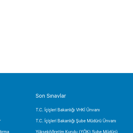
Son Sınavlar
T.C. İçişleri Bakanlığı VHKİ Ünvanı
r
T.C. İçişleri Bakanlığı Şube Müdürü Ünvanı
dırma
Yükseköğretim Kurulu (YÖK) Şube Müdürü