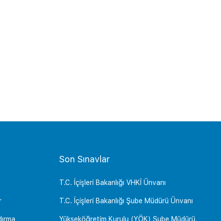
Son Sınavlar
T.C. İçişleri Bakanlığı VHKİ Ünvanı
r
T.C. İçişleri Bakanlığı Şube Müdürü Ünvanı
dırma
Yükseköğretim Kurulu (YÖK) Şube Müdürü