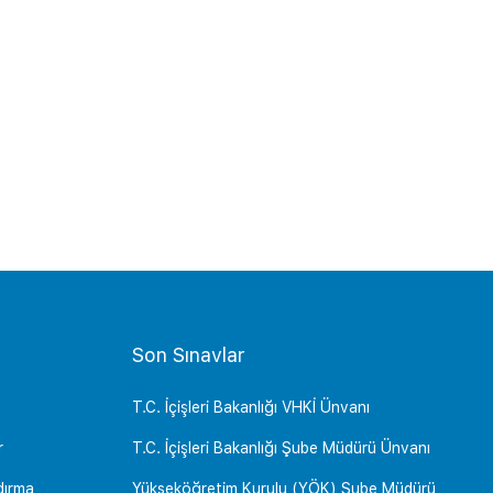
Son Sınavlar
T.C. İçişleri Bakanlığı VHKİ Ünvanı
r
T.C. İçişleri Bakanlığı Şube Müdürü Ünvanı
dırma
Yükseköğretim Kurulu (YÖK) Şube Müdürü