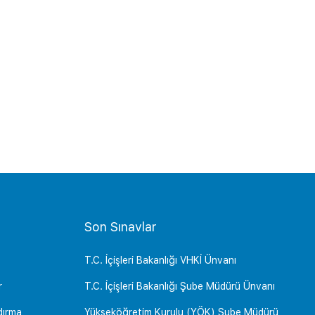
Son Sınavlar
T.C. İçişleri Bakanlığı VHKİ Ünvanı
r
T.C. İçişleri Bakanlığı Şube Müdürü Ünvanı
dırma
Yükseköğretim Kurulu (YÖK) Şube Müdürü