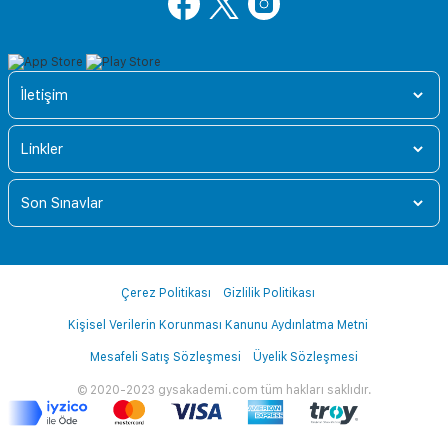
İletişim
Linkler
Son Sınavlar
Çerez Politikası
Gizlilik Politikası
Kişisel Verilerin Korunması Kanunu Aydınlatma Metni
Mesafeli Satış Sözleşmesi
Üyelik Sözleşmesi
© 2020-2023 gysakademi.com tüm hakları saklıdır.