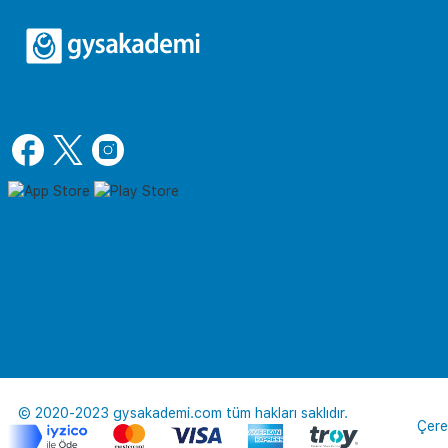
© 2020-2023 gysakademi.com tüm hakları saklıdır.
Çere