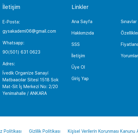
İletişim
Linkler
Ana Sayfa
Sınavlar
E-Posta:
gysakademi06@gmail.com
Hakkımzıda
Özellikle
Whatsapp:
SSS
Fiyatlan
90(501) 631 0623
İletişim
Yorumla
Adres:
Üye Ol
İvedik Organize Sanayi
Giriş Yap
Matbaacılar Sitesi 1518 Sok
Mat-Sit İş Merkezi No: 2/20
Yenimahalle / ANKARA
z Politikası
Gizlilik Politikası
Kişisel Verilerin Korunması Kanunu