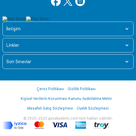
İletişim
Linkler
Son Sınavlar
Çerez Politikası
Gizlilik Politikası
Kişisel Verilerin Korunması Kanunu Aydınlatma Metni
Mesafeli Satış Sözleşmesi
Üyelik Sözleşmesi
© 2020-2023 gysakademi.com tüm hakları saklıdır.