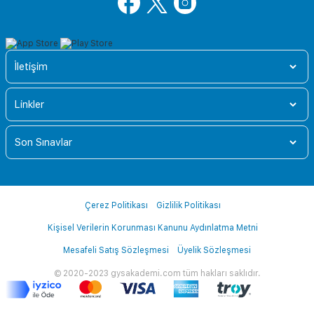
İletişim
Linkler
Son Sınavlar
Çerez Politikası
Gizlilik Politikası
Kişisel Verilerin Korunması Kanunu Aydınlatma Metni
Mesafeli Satış Sözleşmesi
Üyelik Sözleşmesi
© 2020-2023 gysakademi.com tüm hakları saklıdır.