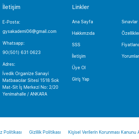
İletişim
Linkler
Ana Sayfa
Sınavlar
E-Posta:
gysakademi06@gmail.com
Hakkımzıda
Özellikle
Whatsapp:
SSS
Fiyatlan
90(501) 631 0623
İletişim
Yorumla
Adres:
Üye Ol
İvedik Organize Sanayi
Giriş Yap
Matbaacılar Sitesi 1518 Sok
Mat-Sit İş Merkezi No: 2/20
Yenimahalle / ANKARA
z Politikası
Gizlilik Politikası
Kişisel Verilerin Korunması Kanunu