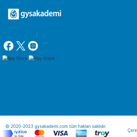
© 2020-2023 gysakademi.com tüm hakları saklıdır.
Çere