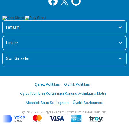
İletişim
Linkler
Son Sınavlar
Çerez Politikası
Gizlilik Politikası
Kişisel Verilerin Korunması Kanunu Aydınlatma Metni
Mesafeli Satış Sözleşmesi
Üyelik Sözleşmesi
© 2020-2023 gysakademi.com tüm hakları saklıdır.