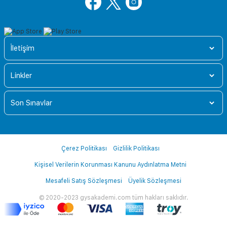
İletişim
Linkler
Son Sınavlar
Çerez Politikası
Gizlilik Politikası
Kişisel Verilerin Korunması Kanunu Aydınlatma Metni
Mesafeli Satış Sözleşmesi
Üyelik Sözleşmesi
© 2020-2023 gysakademi.com tüm hakları saklıdır.