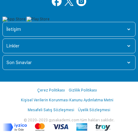
İletişim
Linkler
Son Sınavlar
Çerez Politikası
Gizlilik Politikası
Kişisel Verilerin Korunması Kanunu Aydınlatma Metni
Mesafeli Satış Sözleşmesi
Üyelik Sözleşmesi
© 2020-2023 gysakademi.com tüm hakları saklıdır.