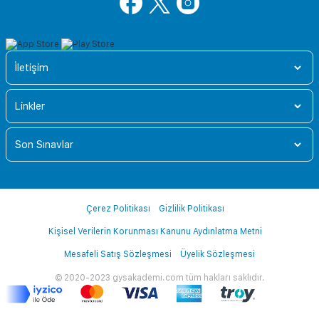
İletişim
Linkler
Son Sınavlar
Çerez Politikası
Gizlilik Politikası
Kişisel Verilerin Korunması Kanunu Aydınlatma Metni
Mesafeli Satış Sözleşmesi
Üyelik Sözleşmesi
© 2020-2023 gysakademi.com tüm hakları saklıdır.