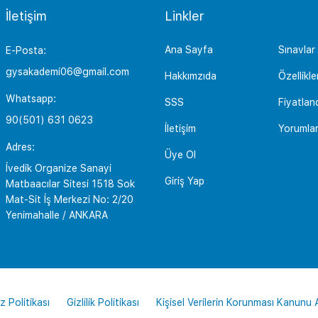
İletişim
Linkler
Ana Sayfa
Sınavlar
E-Posta:
gysakademi06@gmail.com
Hakkımzıda
Özellikle
Whatsapp:
SSS
Fiyatlan
90(501) 631 0623
İletişim
Yorumla
Adres:
Üye Ol
İvedik Organize Sanayi
Giriş Yap
Matbaacılar Sitesi 1518 Sok
Mat-Sit İş Merkezi No: 2/20
Yenimahalle / ANKARA
z Politikası
Gizlilik Politikası
Kişisel Verilerin Korunması Kanunu