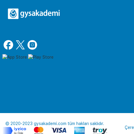
© 2020-2023 gysakademi.com tüm hakları saklıdır.
Çere