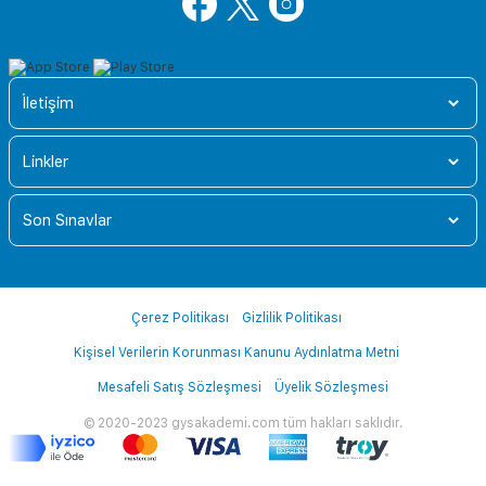
İletişim
Linkler
Son Sınavlar
Çerez Politikası
Gizlilik Politikası
Kişisel Verilerin Korunması Kanunu Aydınlatma Metni
Mesafeli Satış Sözleşmesi
Üyelik Sözleşmesi
© 2020-2023 gysakademi.com tüm hakları saklıdır.