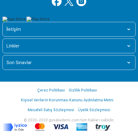
İletişim
Linkler
Son Sınavlar
Çerez Politikası
Gizlilik Politikası
Kişisel Verilerin Korunması Kanunu Aydınlatma Metni
Mesafeli Satış Sözleşmesi
Üyelik Sözleşmesi
© 2020-2023 gysakademi.com tüm hakları saklıdır.