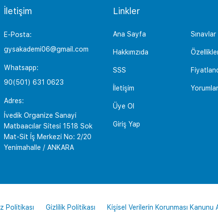
İletişim
Linkler
Ana Sayfa
Sınavlar
E-Posta:
gysakademi06@gmail.com
Hakkımzıda
Özellikle
Whatsapp:
SSS
Fiyatlan
90(501) 631 0623
İletişim
Yorumla
Adres:
Üye Ol
İvedik Organize Sanayi
Giriş Yap
Matbaacılar Sitesi 1518 Sok
Mat-Sit İş Merkezi No: 2/20
Yenimahalle / ANKARA
z Politikası
Gizlilik Politikası
Kişisel Verilerin Korunması Kanunu