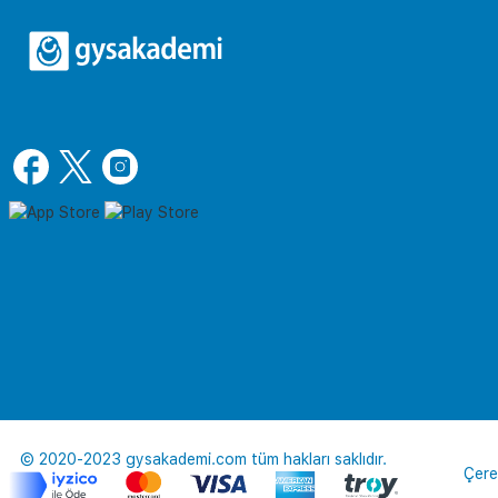
© 2020-2023 gysakademi.com tüm hakları saklıdır.
Çere