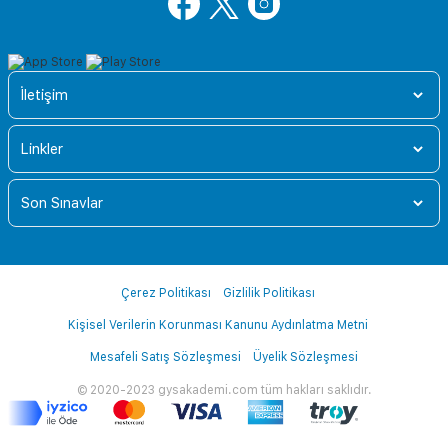
İletişim
Linkler
Son Sınavlar
Çerez Politikası
Gizlilik Politikası
Kişisel Verilerin Korunması Kanunu Aydınlatma Metni
Mesafeli Satış Sözleşmesi
Üyelik Sözleşmesi
© 2020-2023 gysakademi.com tüm hakları saklıdır.