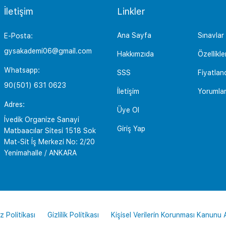
İletişim
Linkler
Ana Sayfa
Sınavlar
E-Posta:
gysakademi06@gmail.com
Hakkımzıda
Özellikle
Whatsapp:
SSS
Fiyatlan
90(501) 631 0623
İletişim
Yorumla
Adres:
Üye Ol
İvedik Organize Sanayi
Giriş Yap
Matbaacılar Sitesi 1518 Sok
Mat-Sit İş Merkezi No: 2/20
Yenimahalle / ANKARA
z Politikası
Gizlilik Politikası
Kişisel Verilerin Korunması Kanunu