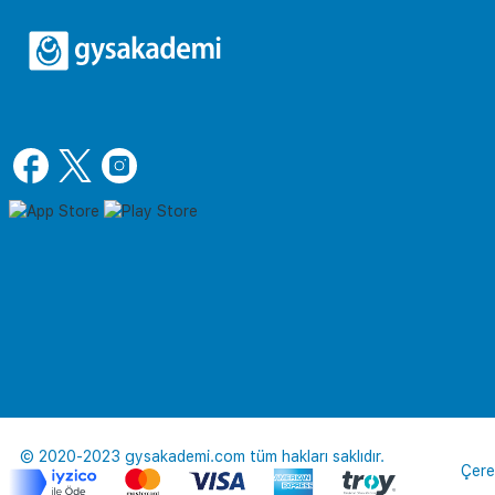
© 2020-2023 gysakademi.com tüm hakları saklıdır.
Çere