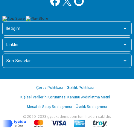
İletişim
Linkler
Son Sınavlar
Çerez Politikası
Gizlilik Politikası
Kişisel Verilerin Korunması Kanunu Aydınlatma Metni
Mesafeli Satış Sözleşmesi
Üyelik Sözleşmesi
© 2020-2023 gysakademi.com tüm hakları saklıdır.