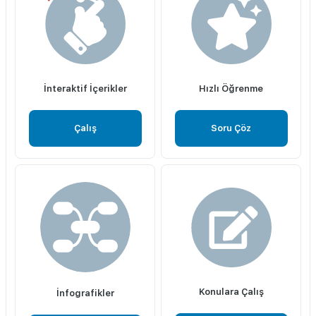
İnteraktif İçerikler
Hızlı Öğrenme
Çalış
Soru Çöz
Konulara Çalış
İnfografikler