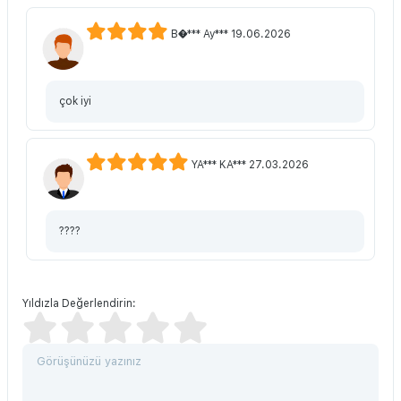
B�*** Ay*** 19.06.2026
çok iyi
YA*** KA*** 27.03.2026
????
Yıldızla Değerlendirin: