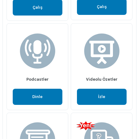
Çalış
Çalış
Podcastler
Videolu Özetler
Dinle
İzle