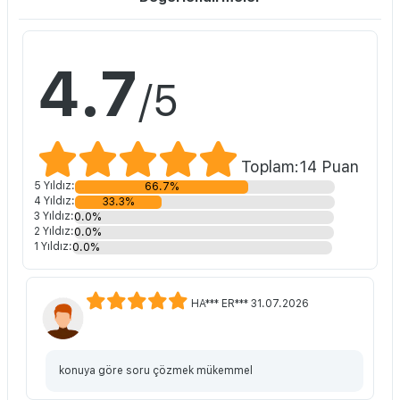
4.7
/5
Toplam:14 Puan
5 Yıldız:
66.7%
4 Yıldız:
33.3%
3 Yıldız:
0.0%
2 Yıldız:
0.0%
1 Yıldız:
0.0%
HA*** ER*** 31.07.2026
konuya göre soru çözmek mükemmel