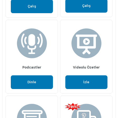
Çalış
Çalış
Podcastler
Videolu Özetler
Dinle
İzle