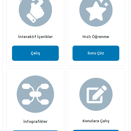
İnteraktif İçerikler
Hızlı Öğrenme
Çalış
Soru Çöz
Konulara Çalış
İnfografikler