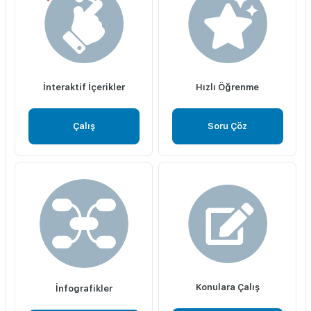
İnteraktif İçerikler
Hızlı Öğrenme
Çalış
Soru Çöz
Konulara Çalış
İnfografikler