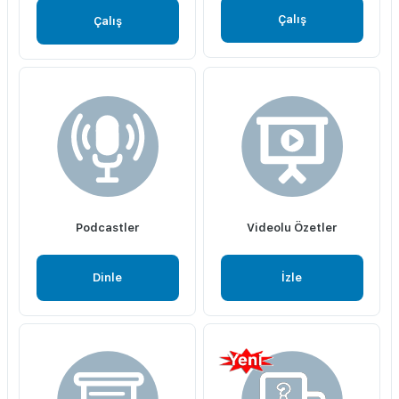
Çalış
Çalış
Podcastler
Videolu Özetler
Dinle
İzle