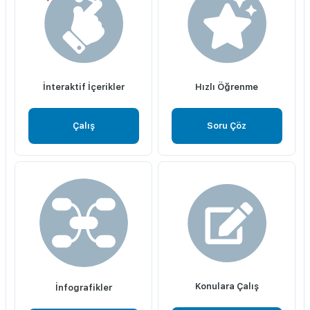
İnteraktif İçerikler
Hızlı Öğrenme
Çalış
Soru Çöz
Konulara Çalış
İnfografikler