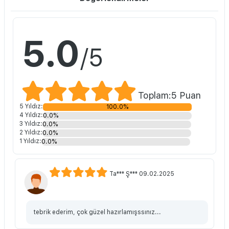
5.0
/5
Toplam:5 Puan
5 Yıldız:
100.0%
4 Yıldız:
0.0%
3 Yıldız:
0.0%
2 Yıldız:
0.0%
1 Yıldız:
0.0%
Ta*** Ş*** 09.02.2025
tebrik ederim, çok güzel hazırlamışssınız...