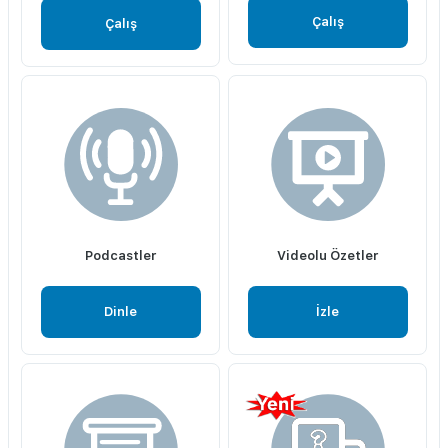
Çalış
Çalış
Podcastler
Videolu Özetler
Dinle
İzle