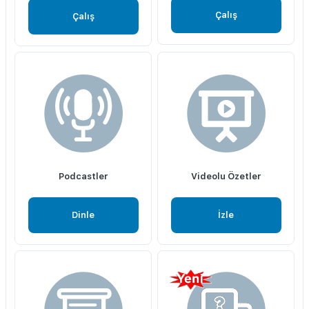
Çalış
Çalış
Podcastler
Videolu Özetler
Dinle
İzle