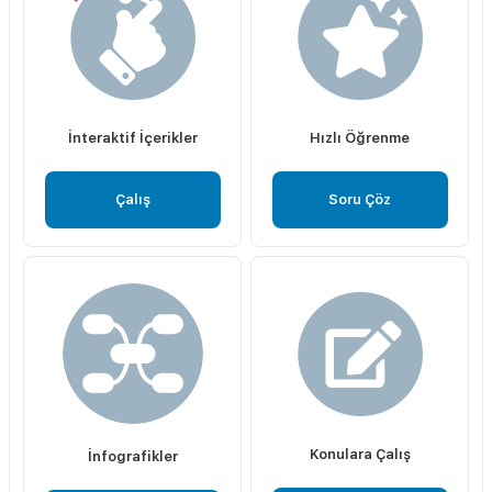
İnteraktif İçerikler
Hızlı Öğrenme
Çalış
Soru Çöz
Konulara Çalış
İnfografikler