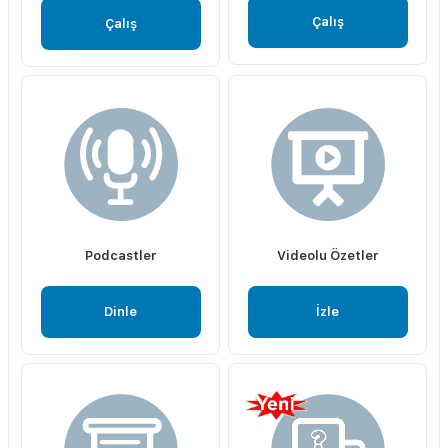
Çalış
Çalış
Podcastler
Videolu Özetler
Dinle
İzle