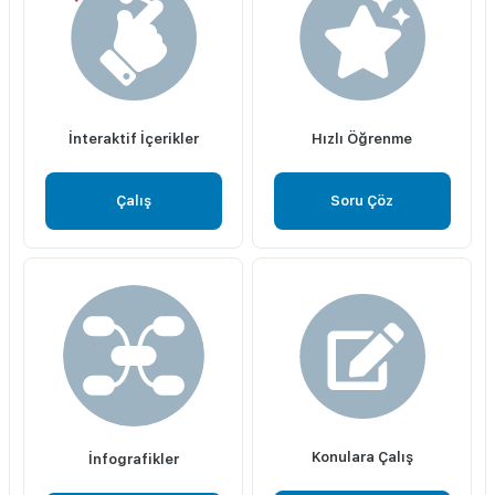
İnteraktif İçerikler
Hızlı Öğrenme
Çalış
Soru Çöz
Konulara Çalış
İnfografikler