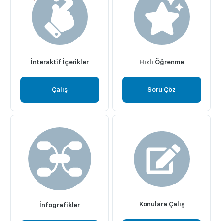
İnteraktif İçerikler
Hızlı Öğrenme
Çalış
Soru Çöz
Konulara Çalış
İnfografikler