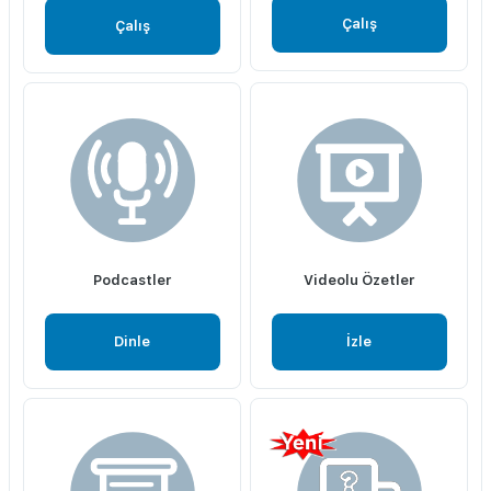
Çalış
Çalış
Podcastler
Videolu Özetler
Dinle
İzle