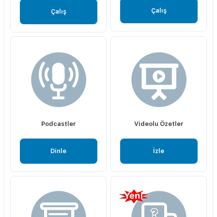
Çalış
Çalış
Podcastler
Videolu Özetler
Dinle
İzle