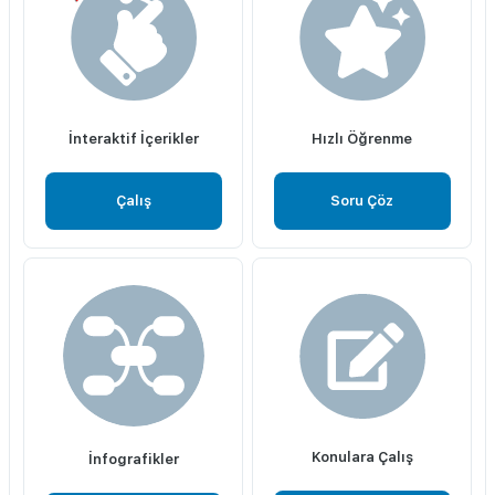
İnteraktif İçerikler
Hızlı Öğrenme
Çalış
Soru Çöz
Konulara Çalış
İnfografikler