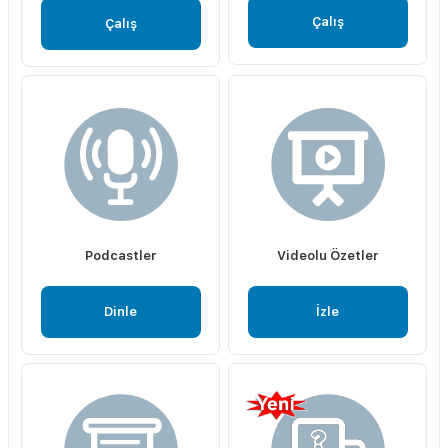
Çalış
Çalış
Podcastler
Videolu Özetler
Dinle
İzle