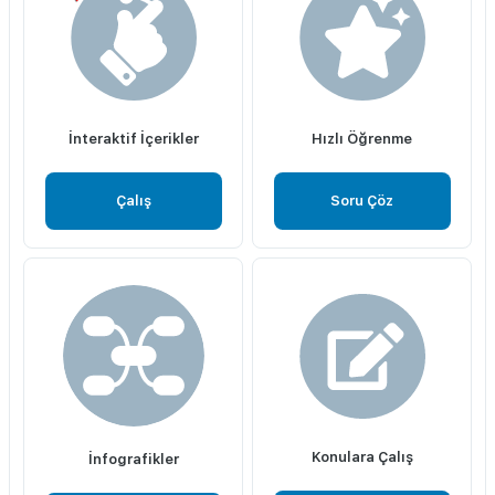
İnteraktif İçerikler
Hızlı Öğrenme
Çalış
Soru Çöz
Konulara Çalış
İnfografikler