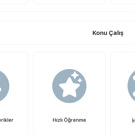
Konu Çalış
erikler
Hızlı Öğrenme
İ