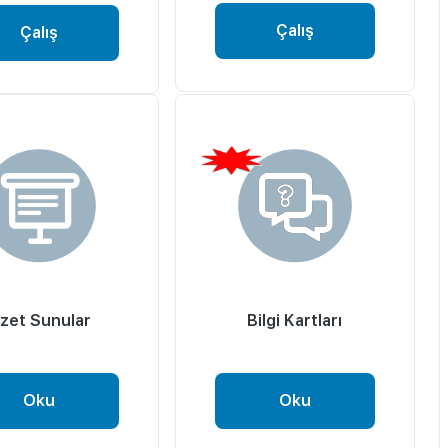
Çalış
Çalış
zet Sunular
Bilgi Kartları
Oku
Oku