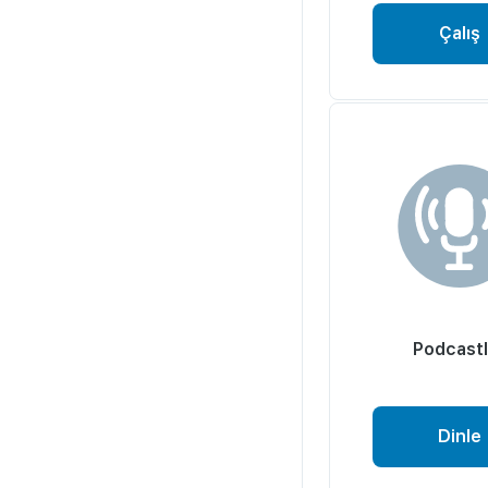
Çalış
Podcastl
Dinle