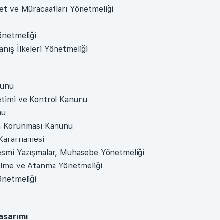
et ve Müracaatları Yönetmeliği
önetmeliği
nış İlkeleri Yönetmeliği
nunu
etimi ve Kontrol Kanunu
nu
rin Korunması Kanunu
 Kararnamesi
Resmi Yazışmalar, Muhasebe Yönetmeliği
ilme ve Atanma Yönetmeliği
önetmeliği
Tasarımı