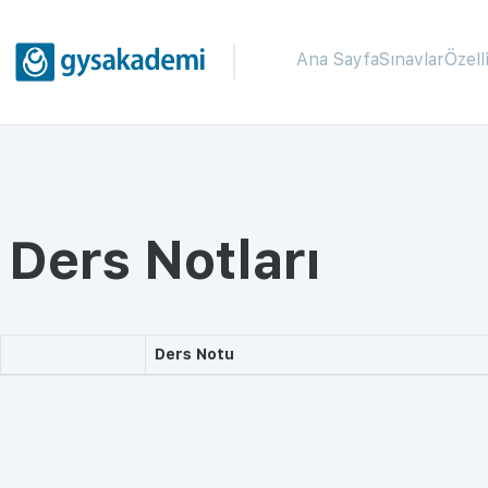
Ana Sayfa
Sınavlar
Özell
Ders Notları
Ders Notu