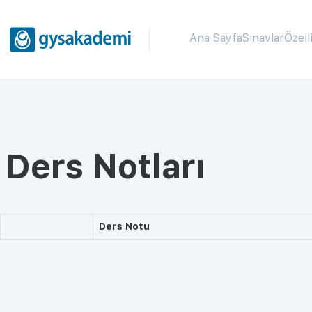
Ana Sayfa
Sınavlar
Özell
Ders Notları
Ders Notu