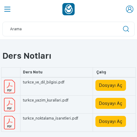
Ders Notları
Ders Notu
Çalış
turkce_ve_dil_bilgisi.pdf
Dosyayı Aç
turkce_yazim_kurallari.pdf
Dosyayı Aç
turkce_noktalama_i̇saretleri.pdf
Dosyayı Aç