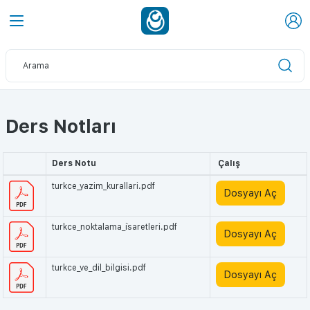
Ders Notları
Ders Notu
Çalış
turkce_yazim_kurallari.pdf
Dosyayı Aç
turkce_noktalama_i̇saretleri.pdf
Dosyayı Aç
turkce_ve_dil_bilgisi.pdf
Dosyayı Aç