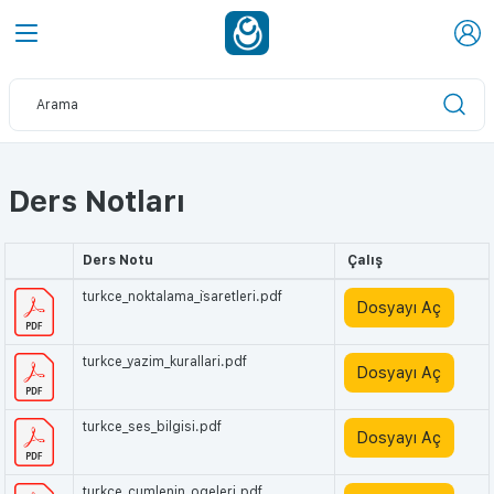
Ders Notları
Ders Notu
Çalış
turkce_noktalama_i̇saretleri.pdf
Dosyayı Aç
turkce_yazim_kurallari.pdf
Dosyayı Aç
turkce_ses_bilgisi.pdf
Dosyayı Aç
turkce_cumlenin_ogeleri.pdf