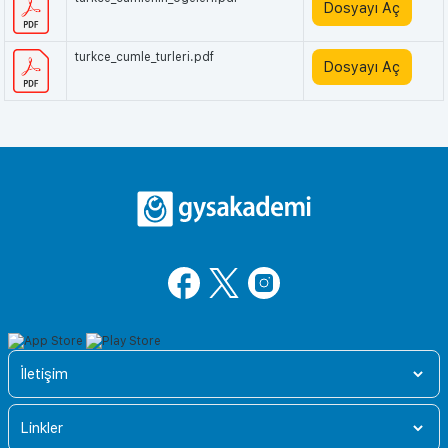
Dosyayı Aç
turkce_cumle_turleri.pdf
Dosyayı Aç
İletişim
Linkler