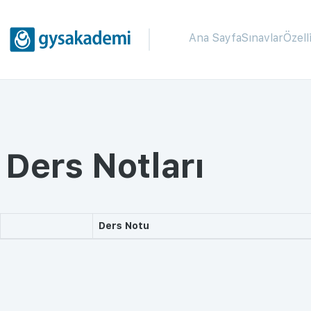
Ana Sayfa
Sınavlar
Özell
Ders Notları
Ders Notu