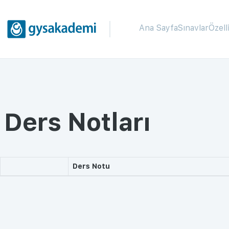
Ana Sayfa
Sınavlar
Özell
Ders Notları
Ders Notu