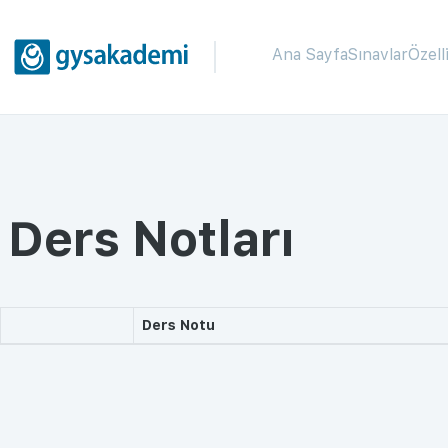
Ana Sayfa
Sınavlar
Özell
Ders Notları
Ders Notu