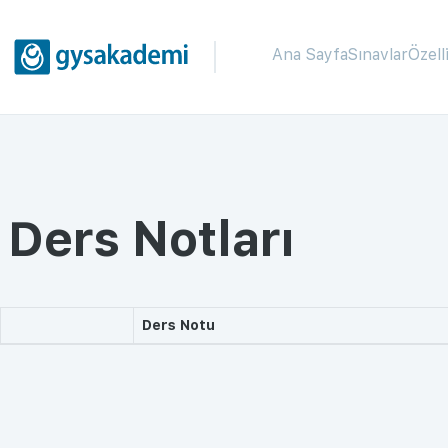
Ana Sayfa
Sınavlar
Özell
Ders Notları
Ders Notu