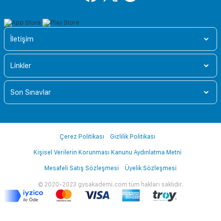
İletişim
Linkler
Son Sınavlar
Çerez Politikası
Gizlilik Politikası
Kişisel Verilerin Korunması Kanunu Aydınlatma Metni
Mesafeli Satış Sözleşmesi
Üyelik Sözleşmesi
© 2020-2023 gysakademi.com tüm hakları saklıdır.