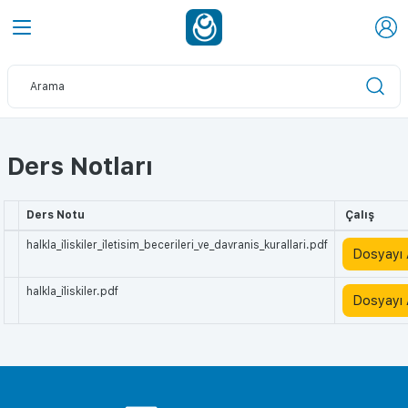
Ders Notları
Ders Notu
Çalış
halkla_i̇liskiler_i̇letisim_becerileri_ve_davranis_kurallari.pdf
Dosyayı
halkla_i̇liskiler.pdf
Dosyayı