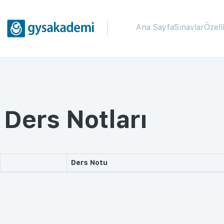
Ana Sayfa
Sınavlar
Özell
Ders Notları
Ders Notu