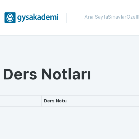
Ana Sayfa
Sınavlar
Özell
Ders Notları
Ders Notu