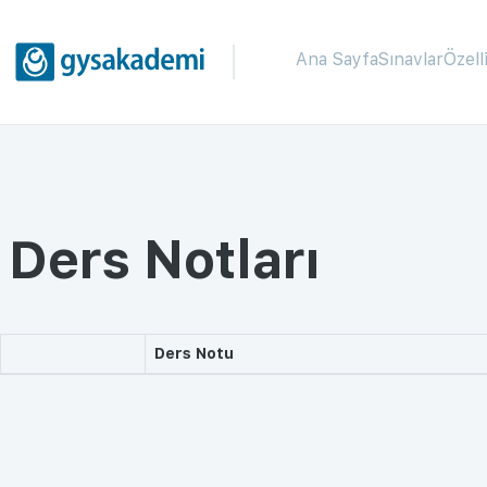
Ana Sayfa
Sınavlar
Özell
Ders Notları
Ders Notu