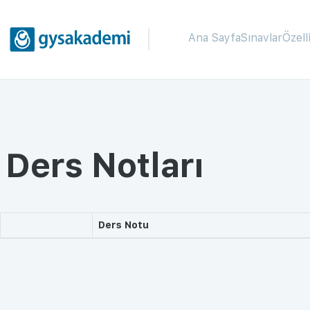
Ana Sayfa
Sınavlar
Özell
Ders Notları
Ders Notu