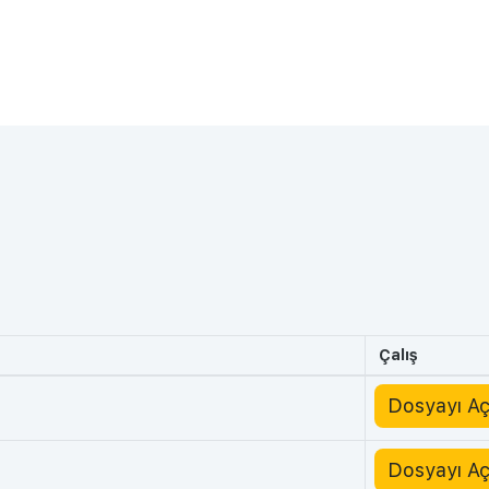
Çalış
Dosyayı A
Dosyayı A